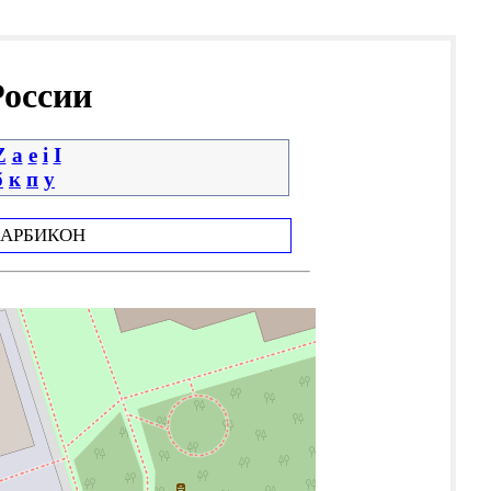
России
Z
a
e
i
І
б
к
п
у
АРБИКОН