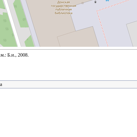
.: Б.и., 2008.
а