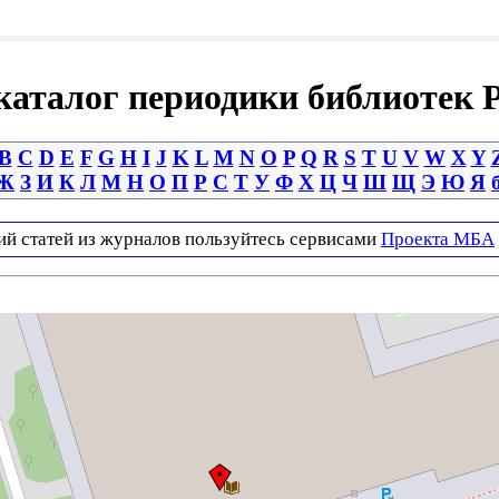
аталог периодики библиотек 
B
C
D
E
F
G
H
I
J
K
L
M
N
O
P
Q
R
S
T
U
V
W
X
Y
Ж
З
И
К
Л
М
Н
О
П
Р
С
Т
У
Ф
Х
Ц
Ч
Ш
Щ
Э
Ю
Я
ий статей из журналов пользуйтесь сервисами
Проекта МБА