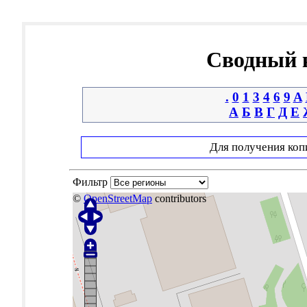
Сводный к
.
0
1
3
4
6
9
A
А
Б
В
Г
Д
Е
Для получения коп
Фильтр
©
OpenStreetMap
contributors