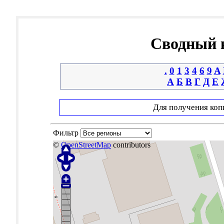
Сводный к
.
0
1
3
4
6
9
A
А
Б
В
Г
Д
Е
Для получения коп
Фильтр
©
OpenStreetMap
contributors