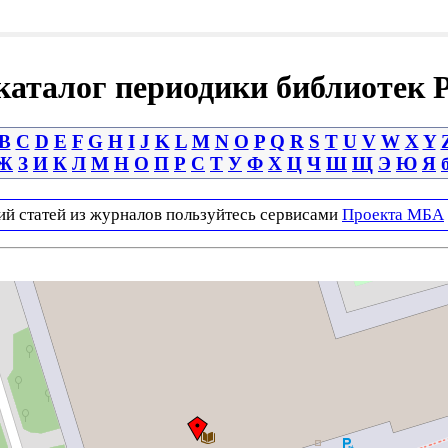
аталог периодики библиотек 
B
C
D
E
F
G
H
I
J
K
L
M
N
O
P
Q
R
S
T
U
V
W
X
Y
Ж
З
И
К
Л
М
Н
О
П
Р
С
Т
У
Ф
Х
Ц
Ч
Ш
Щ
Э
Ю
Я
ий статей из журналов пользуйтесь сервисами
Проекта МБА