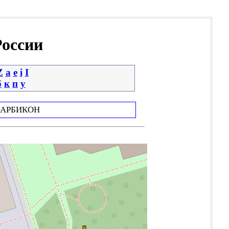
России
Z
a
e
i
І
б
к
п
у
АРБИКОН