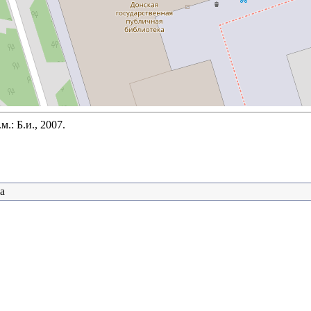
.: Б.и., 2007.
а