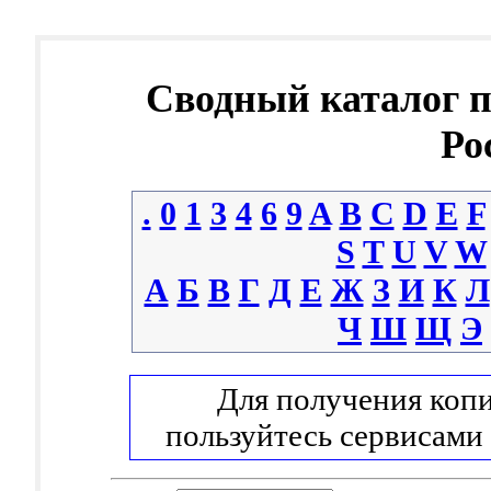
Сводный каталог 
Ро
.
0
1
3
4
6
9
A
B
C
D
E
F
S
T
U
V
W
А
Б
В
Г
Д
Е
Ж
З
И
К
Л
Ч
Ш
Щ
Э
Для получения копи
пользуйтесь сервисами