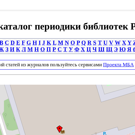
аталог периодики библиотек 
B
C
D
E
F
G
H
I
J
K
L
M
N
O
P
Q
R
S
T
U
V
W
X
Y
Ж
З
И
К
Л
М
Н
О
П
Р
С
Т
У
Ф
Х
Ц
Ч
Ш
Щ
Э
Ю
Я
ий статей из журналов пользуйтесь сервисами
Проекта МБА