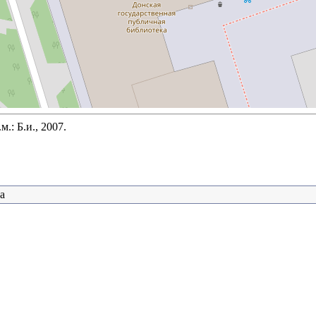
.: Б.и., 2007.
а