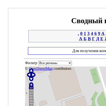
Сводный к
.
0
1
3
4
6
9
A
А
Б
В
Г
Д
Е
Для получения коп
Фильтр
©
OpenStreetMap
contributors