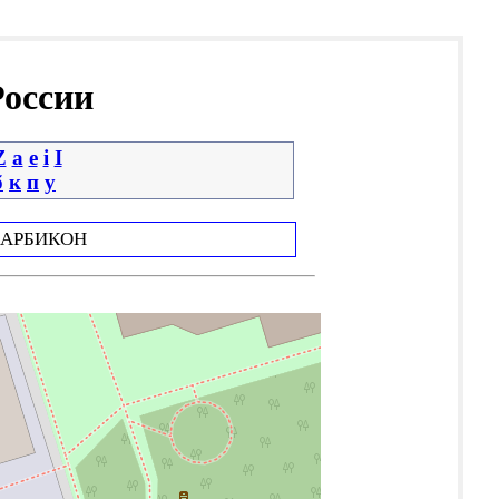
России
Z
a
e
i
І
б
к
п
у
АРБИКОН