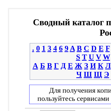
Сводный каталог 
Ро
.
0
1
3
4
6
9
A
B
C
D
E
F
S
T
U
V
W
А
Б
В
Г
Д
Е
Ж
З
И
К
Л
Ч
Ш
Щ
Э
Для получения копи
пользуйтесь сервисами