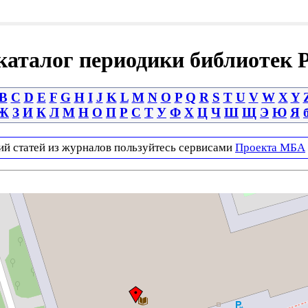
аталог периодики библиотек 
B
C
D
E
F
G
H
I
J
K
L
M
N
O
P
Q
R
S
T
U
V
W
X
Y
Ж
З
И
К
Л
М
Н
О
П
Р
С
Т
У
Ф
Х
Ц
Ч
Ш
Щ
Э
Ю
Я
ий статей из журналов пользуйтесь сервисами
Проекта МБА