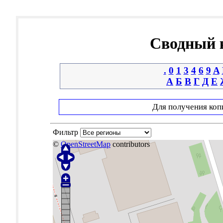
Сводный к
.
0
1
3
4
6
9
A
А
Б
В
Г
Д
Е
Для получения коп
Фильтр
©
OpenStreetMap
contributors