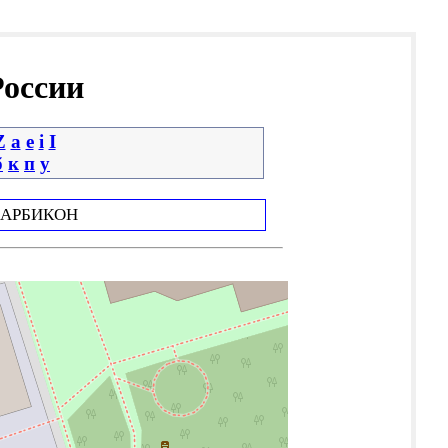
России
Z
a
e
i
І
б
к
п
у
АРБИКОН