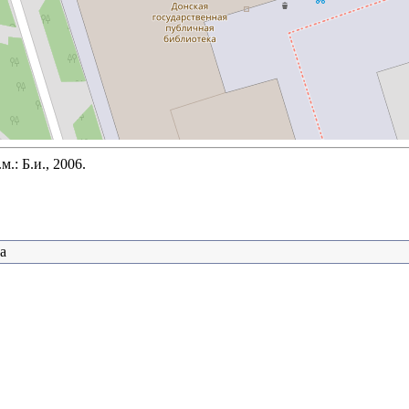
.: Б.и., 2006.
а