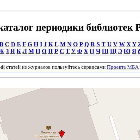
аталог периодики библиотек 
B
C
D
E
F
G
H
I
J
K
L
M
N
O
P
Q
R
S
T
U
V
W
X
Y
Ж
З
И
К
Л
М
Н
О
П
Р
С
Т
У
Ф
Х
Ц
Ч
Ш
Щ
Э
Ю
Я
ий статей из журналов пользуйтесь сервисами
Проекта МБА