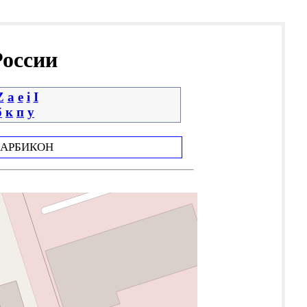
России
Z
a
e
i
І
б
к
п
у
АРБИКОН