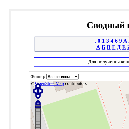
Сводный к
.
0
1
3
4
6
9
A
А
Б
В
Г
Д
Е
Для получения коп
Фильтр
©
OpenStreetMap
contributors