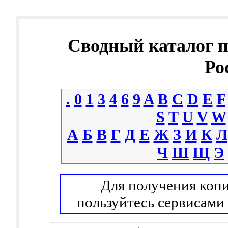
Сводный каталог 
Ро
.
0
1
3
4
6
9
A
B
C
D
E
F
S
T
U
V
W
А
Б
В
Г
Д
Е
Ж
З
И
К
Л
Ч
Ш
Щ
Э
Для получения копи
пользуйтесь сервисами