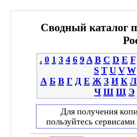
Сводный каталог 
Ро
.
0
1
3
4
6
9
A
B
C
D
E
F
S
T
U
V
W
А
Б
В
Г
Д
Е
Ж
З
И
К
Л
Ч
Ш
Щ
Э
Для получения копи
пользуйтесь сервисами