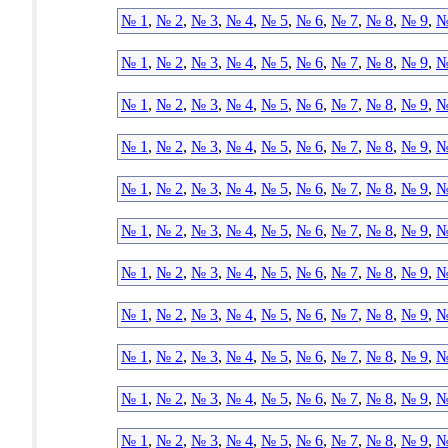
№ 1
,
№ 2
,
№ 3
,
№ 4
,
№ 5
,
№ 6
,
№ 7
,
№ 8
,
№ 9
,
№
№ 1
,
№ 2
,
№ 3
,
№ 4
,
№ 5
,
№ 6
,
№ 7
,
№ 8
,
№ 9
,
№
№ 1
,
№ 2
,
№ 3
,
№ 4
,
№ 5
,
№ 6
,
№ 7
,
№ 8
,
№ 9
,
№
№ 1
,
№ 2
,
№ 3
,
№ 4
,
№ 5
,
№ 6
,
№ 7
,
№ 8
,
№ 9
,
№
№ 1
,
№ 2
,
№ 3
,
№ 4
,
№ 5
,
№ 6
,
№ 7
,
№ 8
,
№ 9
,
№
№ 1
,
№ 2
,
№ 3
,
№ 4
,
№ 5
,
№ 6
,
№ 7
,
№ 8
,
№ 9
,
№
№ 1
,
№ 2
,
№ 3
,
№ 4
,
№ 5
,
№ 6
,
№ 7
,
№ 8
,
№ 9
,
№
№ 1
,
№ 2
,
№ 3
,
№ 4
,
№ 5
,
№ 6
,
№ 7
,
№ 8
,
№ 9
,
№
№ 1
,
№ 2
,
№ 3
,
№ 4
,
№ 5
,
№ 6
,
№ 7
,
№ 8
,
№ 9
,
№
№ 1
,
№ 2
,
№ 3
,
№ 4
,
№ 5
,
№ 6
,
№ 7
,
№ 8
,
№ 9
,
№
№ 1
,
№ 2
,
№ 3
,
№ 4
,
№ 5
,
№ 6
,
№ 7
,
№ 8
,
№ 9
,
№