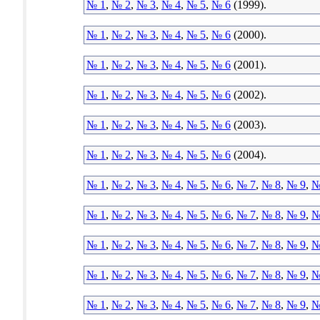
№ 1
,
№ 2
,
№ 3
,
№ 4
,
№ 5
,
№ 6
(1999).
№ 1
,
№ 2
,
№ 3
,
№ 4
,
№ 5
,
№ 6
(2000).
№ 1
,
№ 2
,
№ 3
,
№ 4
,
№ 5
,
№ 6
(2001).
№ 1
,
№ 2
,
№ 3
,
№ 4
,
№ 5
,
№ 6
(2002).
№ 1
,
№ 2
,
№ 3
,
№ 4
,
№ 5
,
№ 6
(2003).
№ 1
,
№ 2
,
№ 3
,
№ 4
,
№ 5
,
№ 6
(2004).
№ 1
,
№ 2
,
№ 3
,
№ 4
,
№ 5
,
№ 6
,
№ 7
,
№ 8
,
№ 9
,
№
№ 1
,
№ 2
,
№ 3
,
№ 4
,
№ 5
,
№ 6
,
№ 7
,
№ 8
,
№ 9
,
№
№ 1
,
№ 2
,
№ 3
,
№ 4
,
№ 5
,
№ 6
,
№ 7
,
№ 8
,
№ 9
,
№
№ 1
,
№ 2
,
№ 3
,
№ 4
,
№ 5
,
№ 6
,
№ 7
,
№ 8
,
№ 9
,
№
№ 1
,
№ 2
,
№ 3
,
№ 4
,
№ 5
,
№ 6
,
№ 7
,
№ 8
,
№ 9
,
№