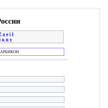
России
Z
a
e
i
І
б
к
п
у
АРБИКОН