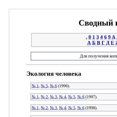
Сводный к
.
0
1
3
4
6
9
A
А
Б
В
Г
Д
Е
Для получения коп
Экология человека
№ 1
,
№ 5
,
№ 6
(1996).
№ 1
,
№ 2
,
№ 3
,
№ 4
,
№ 5
,
№ 6
(1997).
№ 1
,
№ 2
,
№ 3
,
№ 4
,
№ 5
,
№ 6
(1998).