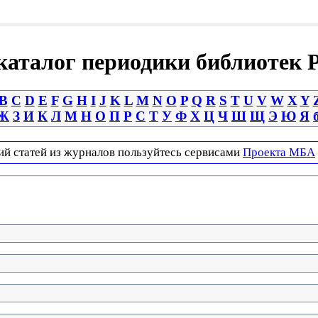
аталог периодики библиотек 
B
C
D
E
F
G
H
I
J
K
L
M
N
O
P
Q
R
S
T
U
V
W
X
Y
Ж
З
И
К
Л
М
Н
О
П
Р
С
Т
У
Ф
Х
Ц
Ч
Ш
Щ
Э
Ю
Я
ий статей из журналов пользуйтесь сервисами
Проекта МБА