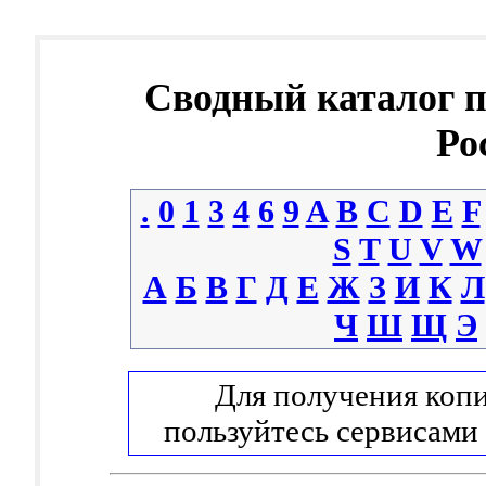
Сводный каталог 
Ро
.
0
1
3
4
6
9
A
B
C
D
E
F
S
T
U
V
W
А
Б
В
Г
Д
Е
Ж
З
И
К
Л
Ч
Ш
Щ
Э
Для получения копи
пользуйтесь сервисами