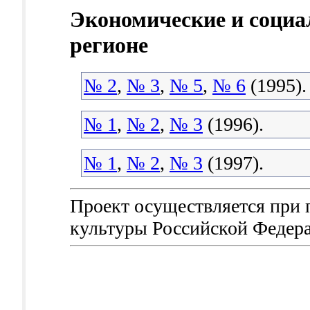
Экономические и социа
регионе
№ 2
,
№ 3
,
№ 5
,
№ 6
(1995).
№ 1
,
№ 2
,
№ 3
(1996).
№ 1
,
№ 2
,
№ 3
(1997).
Проект осуществляется при
культуры Российской Федер