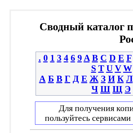
Сводный каталог 
Ро
.
0
1
3
4
6
9
A
B
C
D
E
F
S
T
U
V
W
А
Б
В
Г
Д
Е
Ж
З
И
К
Л
Ч
Ш
Щ
Э
Для получения копи
пользуйтесь сервисами