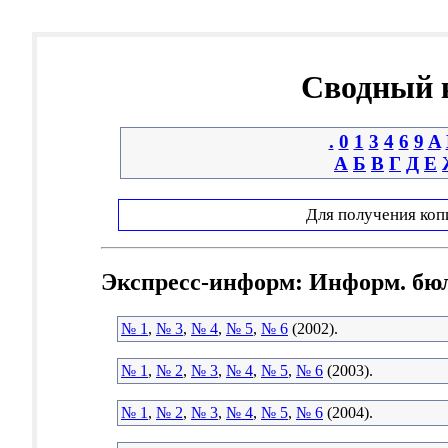
Сводный к
.
0
1
3
4
6
9
A
А
Б
В
Г
Д
Е
Для получения коп
Экспресс-информ: Информ. бю
№ 1
,
№ 3
,
№ 4
,
№ 5
,
№ 6
(2002).
№ 1
,
№ 2
,
№ 3
,
№ 4
,
№ 5
,
№ 6
(2003).
№ 1
,
№ 2
,
№ 3
,
№ 4
,
№ 5
,
№ 6
(2004).