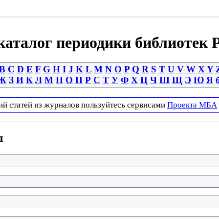
аталог периодики библиотек 
B
C
D
E
F
G
H
I
J
K
L
M
N
O
P
Q
R
S
T
U
V
W
X
Y
Ж
З
И
К
Л
М
Н
О
П
Р
С
Т
У
Ф
Х
Ц
Ч
Ш
Щ
Э
Ю
Я
ий статей из журналов пользуйтесь сервисами
Проекта МБА
л