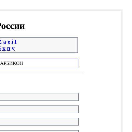
России
Z
a
e
i
І
б
к
п
у
АРБИКОН