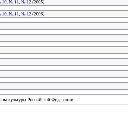
 10
,
№ 11
,
№ 12
(2005).
 10
,
№ 11
,
№ 12
(2006).
ства культуры Российской Федерации