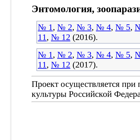
Энтомология, зоопараз
№ 1
,
№ 2
,
№ 3
,
№ 4
,
№ 5
,
№
11
,
№ 12
(2016).
№ 1
,
№ 2
,
№ 3
,
№ 4
,
№ 5
,
№
11
,
№ 12
(2017).
Проект осуществляется при
культуры Российской Федер