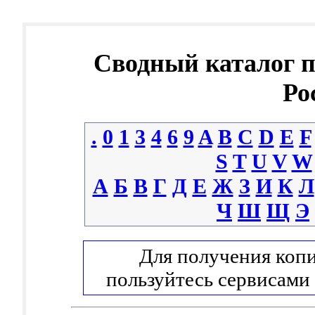
Сводный каталог 
Ро
.
0
1
3
4
6
9
A
B
C
D
E
F
S
T
U
V
W
А
Б
В
Г
Д
Е
Ж
З
И
К
Л
Ч
Ш
Щ
Э
Для получения копи
пользуйтесь сервисами