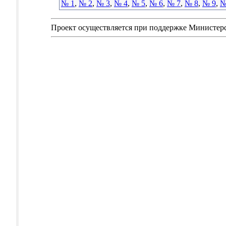
№ 1
,
№ 2
,
№ 3
,
№ 4
,
№ 5
,
№ 6
,
№ 7
,
№ 8
,
№ 9
,
№
Проект осуществляется при поддержке Министер