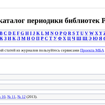
аталог периодики библиотек 
B
C
D
E
F
G
H
I
J
K
L
M
N
O
P
Q
R
S
T
U
V
W
X
Y
Ж
З
И
К
Л
М
Н
О
П
Р
С
Т
У
Ф
Х
Ц
Ч
Ш
Щ
Э
Ю
Я
ий статей из журналов пользуйтесь сервисами
Проекта МБА
 10
,
№ 11
,
№ 12
(2013).