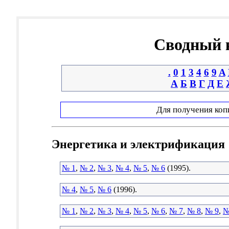
Сводный к
.
0
1
3
4
6
9
A
А
Б
В
Г
Д
Е
Для получения коп
Энергетика и электрификация
№ 1
,
№ 2
,
№ 3
,
№ 4
,
№ 5
,
№ 6
(1995).
№ 4
,
№ 5
,
№ 6
(1996).
№ 1
,
№ 2
,
№ 3
,
№ 4
,
№ 5
,
№ 6
,
№ 7
,
№ 8
,
№ 9
,
№