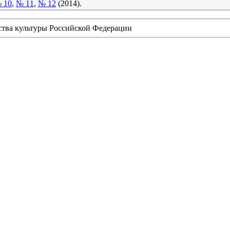
 10
,
№ 11
,
№ 12
(2014).
ства культуры Российской Федерации