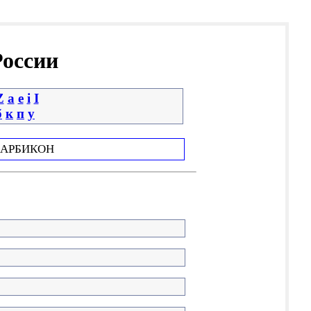
России
Z
a
e
i
І
б
к
п
у
АРБИКОН