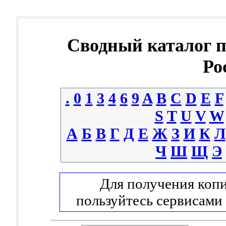
Сводный каталог 
Ро
.
0
1
3
4
6
9
A
B
C
D
E
F
S
T
U
V
W
А
Б
В
Г
Д
Е
Ж
З
И
К
Л
Ч
Ш
Щ
Э
Для получения копи
пользуйтесь сервисами