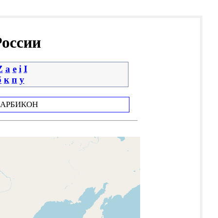
России
Z
a
e
i
І
б
к
п
у
АРБИКОН