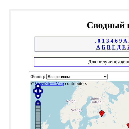
Сводный к
.
0
1
3
4
6
9
A
А
Б
В
Г
Д
Е
Для получения коп
Фильтр
©
OpenStreetMap
contributors