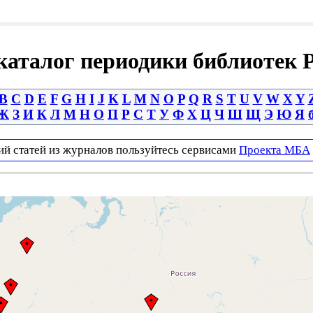
аталог периодики библиотек 
B
C
D
E
F
G
H
I
J
K
L
M
N
O
P
Q
R
S
T
U
V
W
X
Y
Ж
З
И
К
Л
М
Н
О
П
Р
С
Т
У
Ф
Х
Ц
Ч
Ш
Щ
Э
Ю
Я
ий статей из журналов пользуйтесь сервисами
Проекта МБА