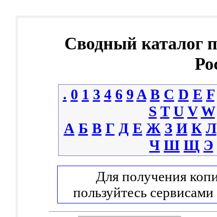
Сводный каталог 
Ро
.
0
1
3
4
6
9
A
B
C
D
E
F
S
T
U
V
W
А
Б
В
Г
Д
Е
Ж
З
И
К
Л
Ч
Ш
Щ
Э
Для получения копи
пользуйтесь сервисами