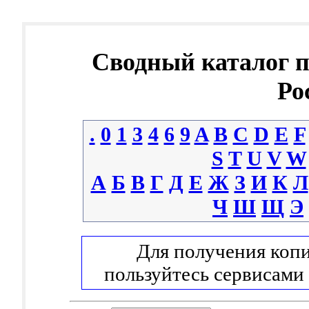
Сводный каталог 
Ро
.
0
1
3
4
6
9
A
B
C
D
E
F
S
T
U
V
W
А
Б
В
Г
Д
Е
Ж
З
И
К
Л
Ч
Ш
Щ
Э
Для получения копи
пользуйтесь сервисами