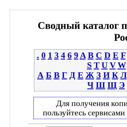
Сводный каталог 
Ро
.
0
1
3
4
6
9
A
B
C
D
E
F
S
T
U
V
W
А
Б
В
Г
Д
Е
Ж
З
И
К
Л
Ч
Ш
Щ
Э
Для получения копи
пользуйтесь сервисами