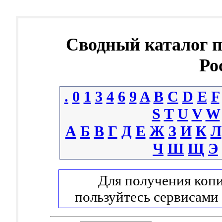
Сводный каталог 
Ро
.
0
1
3
4
6
9
A
B
C
D
E
F
S
T
U
V
W
А
Б
В
Г
Д
Е
Ж
З
И
К
Л
Ч
Ш
Щ
Э
Для получения копи
пользуйтесь сервисами