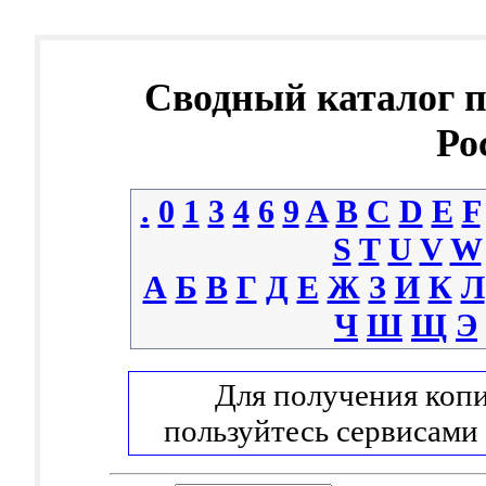
Сводный каталог 
Ро
.
0
1
3
4
6
9
A
B
C
D
E
F
S
T
U
V
W
А
Б
В
Г
Д
Е
Ж
З
И
К
Л
Ч
Ш
Щ
Э
Для получения копи
пользуйтесь сервисами