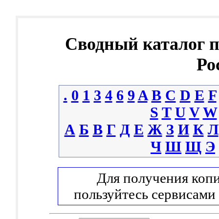
Сводный каталог 
Ро
.
0
1
3
4
6
9
A
B
C
D
E
F
S
T
U
V
W
А
Б
В
Г
Д
Е
Ж
З
И
К
Л
Ч
Ш
Щ
Э
Для получения копи
пользуйтесь сервисами