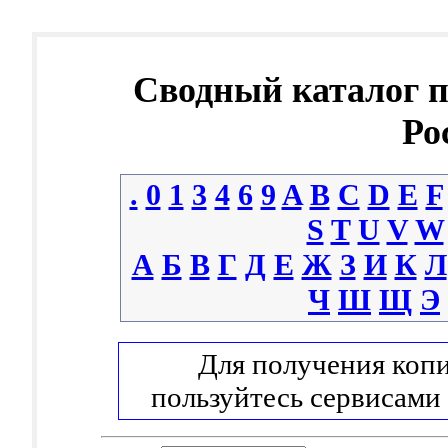
Сводный каталог 
Ро
.
0
1
3
4
6
9
A
B
C
D
E
F
S
T
U
V
W
А
Б
В
Г
Д
Е
Ж
З
И
К
Л
Ч
Ш
Щ
Э
Для получения копи
пользуйтесь сервисами