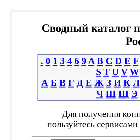
Сводный каталог 
Ро
.
0
1
3
4
6
9
A
B
C
D
E
F
S
T
U
V
W
А
Б
В
Г
Д
Е
Ж
З
И
К
Л
Ч
Ш
Щ
Э
Для получения копи
пользуйтесь сервисами