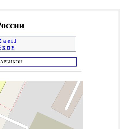
России
Z
a
e
i
І
б
к
п
у
АРБИКОН