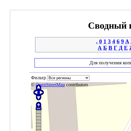
Сводный к
.
0
1
3
4
6
9
A
А
Б
В
Г
Д
Е
Для получения коп
Фильтр
©
OpenStreetMap
contributors