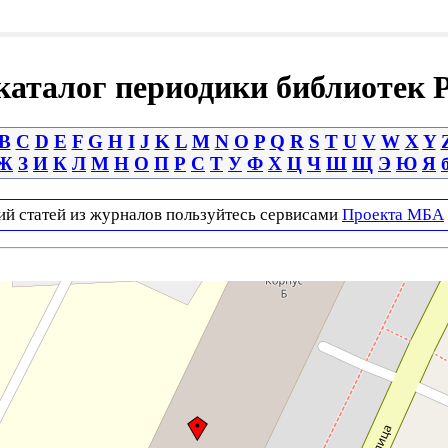
аталог периодики библиотек 
B
C
D
E
F
G
H
I
J
K
L
M
N
O
P
Q
R
S
T
U
V
W
X
Y
Ж
З
И
К
Л
М
Н
О
П
Р
С
Т
У
Ф
Х
Ц
Ч
Ш
Щ
Э
Ю
Я
ий статей из журналов пользуйтесь сервисами
Проекта МБА