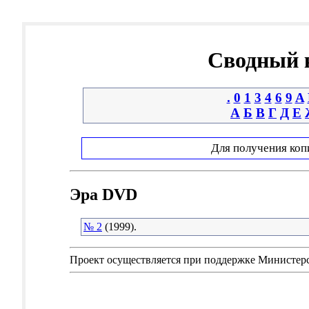
Сводный к
.
0
1
3
4
6
9
A
А
Б
В
Г
Д
Е
Для получения коп
Эра DVD
№ 2
(1999).
Проект осуществляется при поддержке Министер