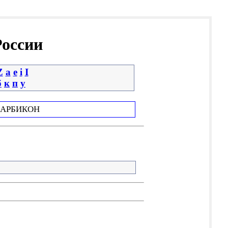
России
Z
a
e
i
І
б
к
п
у
АРБИКОН