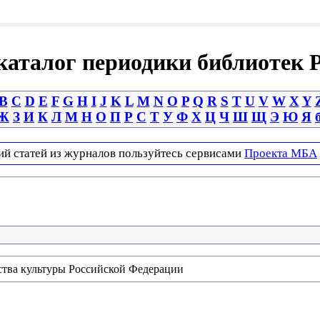
аталог периодики библиотек 
B
C
D
E
F
G
H
I
J
K
L
M
N
O
P
Q
R
S
T
U
V
W
X
Y
Ж
З
И
К
Л
М
Н
О
П
Р
С
Т
У
Ф
Х
Ц
Ч
Ш
Щ
Э
Ю
Я
ий статей из журналов пользуйтесь сервисами
Проекта МБА
ства культуры Российской Федерации