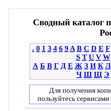
Сводный каталог 
Ро
.
0
1
3
4
6
9
A
B
C
D
E
F
S
T
U
V
W
А
Б
В
Г
Д
Е
Ж
З
И
К
Л
Ч
Ш
Щ
Э
Для получения копи
пользуйтесь сервисами