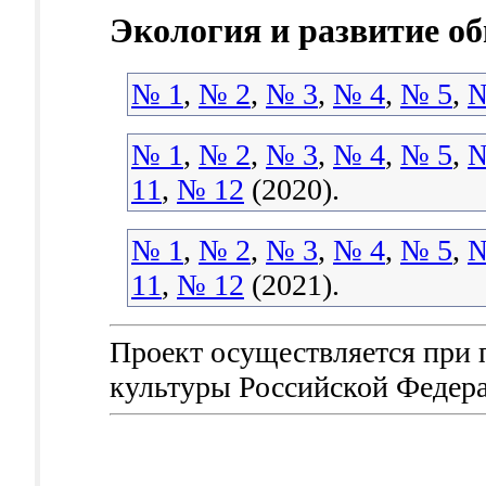
Экология и развитие о
№ 1
,
№ 2
,
№ 3
,
№ 4
,
№ 5
,
№
№ 1
,
№ 2
,
№ 3
,
№ 4
,
№ 5
,
№
11
,
№ 12
(2020).
№ 1
,
№ 2
,
№ 3
,
№ 4
,
№ 5
,
№
11
,
№ 12
(2021).
Проект осуществляется при
культуры Российской Федер