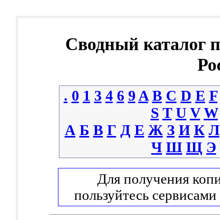
Сводный каталог 
Ро
.
0
1
3
4
6
9
A
B
C
D
E
F
S
T
U
V
W
А
Б
В
Г
Д
Е
Ж
З
И
К
Л
Ч
Ш
Щ
Э
Для получения копи
пользуйтесь сервисами