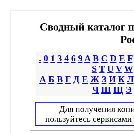
Сводный каталог 
Ро
.
0
1
3
4
6
9
A
B
C
D
E
F
S
T
U
V
W
А
Б
В
Г
Д
Е
Ж
З
И
К
Л
Ч
Ш
Щ
Э
Для получения копи
пользуйтесь сервисами