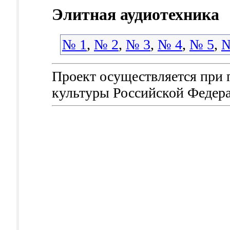
Элитная аудиотехника
№ 1
,
№ 2
,
№ 3
,
№ 4
,
№ 5
,
№
Проект осуществляется при
культуры Российской Федер