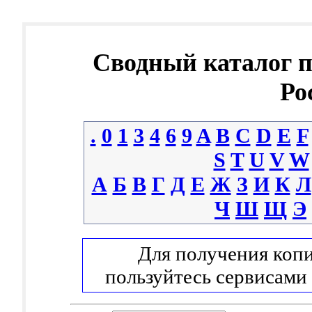
Сводный каталог 
Ро
.
0
1
3
4
6
9
A
B
C
D
E
F
S
T
U
V
W
А
Б
В
Г
Д
Е
Ж
З
И
К
Л
Ч
Ш
Щ
Э
Для получения копи
пользуйтесь сервисами