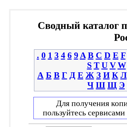
Сводный каталог 
Ро
.
0
1
3
4
6
9
A
B
C
D
E
F
S
T
U
V
W
А
Б
В
Г
Д
Е
Ж
З
И
К
Л
Ч
Ш
Щ
Э
Для получения копи
пользуйтесь сервисами