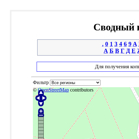
Сводный к
.
0
1
3
4
6
9
A
А
Б
В
Г
Д
Е
Для получения коп
Фильтр
©
OpenStreetMap
contributors