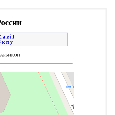
России
Z
a
e
i
І
б
к
п
у
АРБИКОН