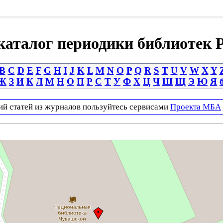
аталог периодики библиотек 
B
C
D
E
F
G
H
I
J
K
L
M
N
O
P
Q
R
S
T
U
V
W
X
Y
Ж
З
И
К
Л
М
Н
О
П
Р
С
Т
У
Ф
Х
Ц
Ч
Ш
Щ
Э
Ю
Я
ий статей из журналов пользуйтесь сервисами
Проекта МБА