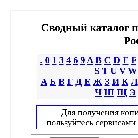
Сводный каталог 
Ро
.
0
1
3
4
6
9
A
B
C
D
E
F
S
T
U
V
W
А
Б
В
Г
Д
Е
Ж
З
И
К
Л
Ч
Ш
Щ
Э
Для получения копи
пользуйтесь сервисами