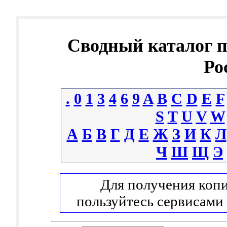
Сводный каталог 
Ро
.
0
1
3
4
6
9
A
B
C
D
E
F
S
T
U
V
W
А
Б
В
Г
Д
Е
Ж
З
И
К
Л
Ч
Ш
Щ
Э
Для получения копи
пользуйтесь сервисами