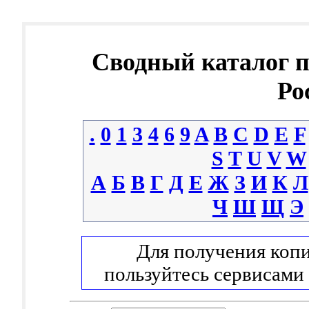
Сводный каталог 
Ро
.
0
1
3
4
6
9
A
B
C
D
E
F
S
T
U
V
W
А
Б
В
Г
Д
Е
Ж
З
И
К
Л
Ч
Ш
Щ
Э
Для получения копи
пользуйтесь сервисами