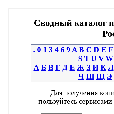
Сводный каталог 
Ро
.
0
1
3
4
6
9
A
B
C
D
E
F
S
T
U
V
W
А
Б
В
Г
Д
Е
Ж
З
И
К
Л
Ч
Ш
Щ
Э
Для получения копи
пользуйтесь сервисами