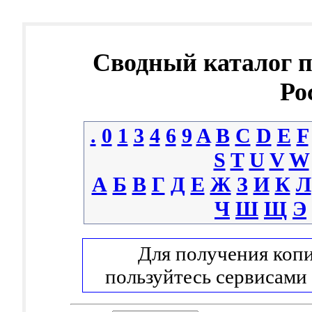
Сводный каталог 
Ро
.
0
1
3
4
6
9
A
B
C
D
E
F
S
T
U
V
W
А
Б
В
Г
Д
Е
Ж
З
И
К
Л
Ч
Ш
Щ
Э
Для получения копи
пользуйтесь сервисами