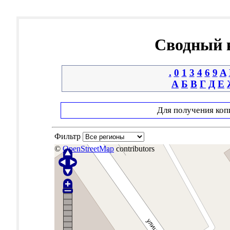
Сводный к
.
0
1
3
4
6
9
A
А
Б
В
Г
Д
Е
Для получения коп
Фильтр
©
OpenStreetMap
contributors