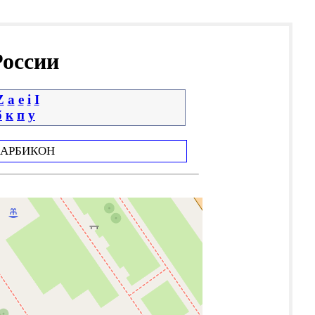
России
Z
a
e
i
І
б
к
п
у
АРБИКОН