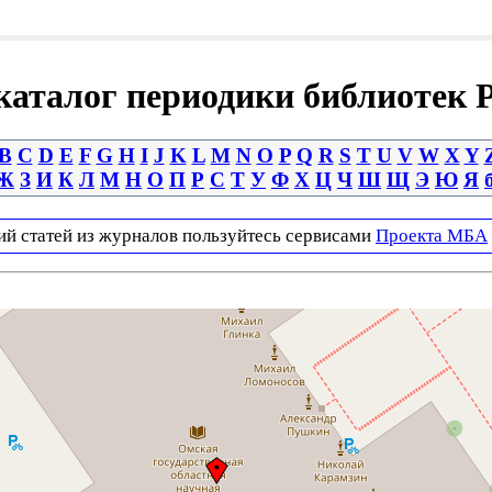
аталог периодики библиотек 
B
C
D
E
F
G
H
I
J
K
L
M
N
O
P
Q
R
S
T
U
V
W
X
Y
Ж
З
И
К
Л
М
Н
О
П
Р
С
Т
У
Ф
Х
Ц
Ч
Ш
Щ
Э
Ю
Я
ий статей из журналов пользуйтесь сервисами
Проекта МБА