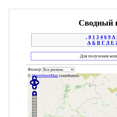
Сводный к
.
0
1
3
4
6
9
A
А
Б
В
Г
Д
Е
Для получения коп
Фильтр
©
OpenStreetMap
contributors