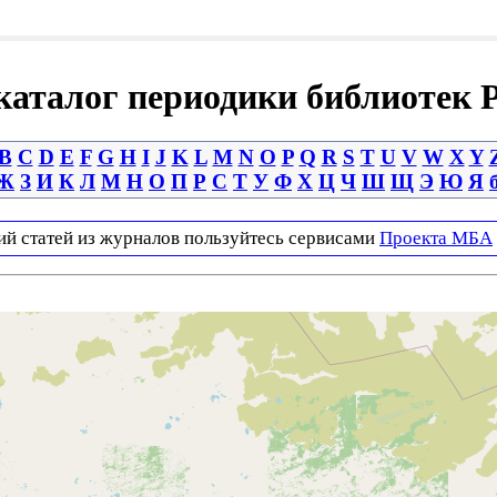
аталог периодики библиотек 
B
C
D
E
F
G
H
I
J
K
L
M
N
O
P
Q
R
S
T
U
V
W
X
Y
Ж
З
И
К
Л
М
Н
О
П
Р
С
Т
У
Ф
Х
Ц
Ч
Ш
Щ
Э
Ю
Я
ий статей из журналов пользуйтесь сервисами
Проекта МБА