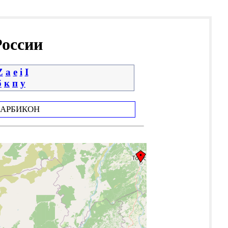
России
Z
a
e
i
І
б
к
п
у
АРБИКОН