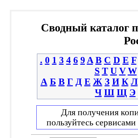
Сводный каталог 
Ро
.
0
1
3
4
6
9
A
B
C
D
E
F
S
T
U
V
W
А
Б
В
Г
Д
Е
Ж
З
И
К
Л
Ч
Ш
Щ
Э
Для получения копи
пользуйтесь сервисами