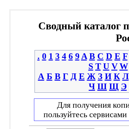
Сводный каталог 
Ро
.
0
1
3
4
6
9
A
B
C
D
E
F
S
T
U
V
W
А
Б
В
Г
Д
Е
Ж
З
И
К
Л
Ч
Ш
Щ
Э
Для получения копи
пользуйтесь сервисами