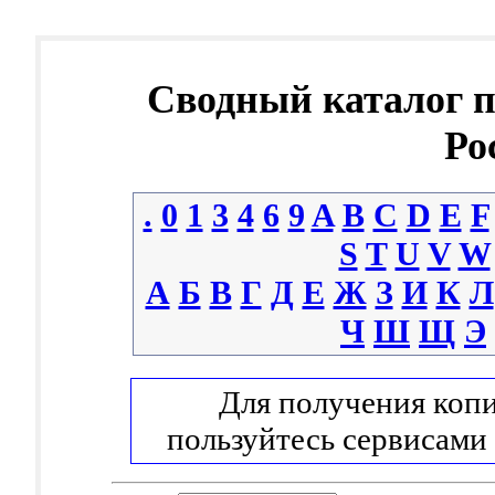
Сводный каталог 
Ро
.
0
1
3
4
6
9
A
B
C
D
E
F
S
T
U
V
W
А
Б
В
Г
Д
Е
Ж
З
И
К
Л
Ч
Ш
Щ
Э
Для получения копи
пользуйтесь сервисами